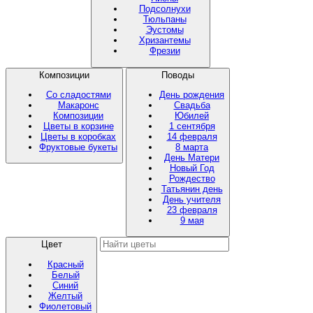
Подсолнухи
Тюльпаны
Эустомы
Хризантемы
Фрезии
Композиции
Поводы
Со сладостями
День рождения
Макаронс
Свадьба
Композиции
Юбилей
Цветы в корзине
1 сентября
Цветы в коробках
14 февраля
Фруктовые букеты
8 марта
День Матери
Новый Год
Рождество
Татьянин день
День учителя
23 февраля
9 мая
Цвет
Красный
Белый
Синий
Желтый
Фиолетовый