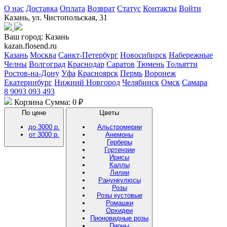
О нас
Доставка
Оплата
Возврат
Статус
Контакты
Войти
Казань, ул. Чистопольская, 31
Ваш город:
Казань
kazan.flosend.ru
Казань
Москва
Санкт-Петербург
Новосибирск
Набережные
Челны
Волгоград
Краснодар
Саратов
Тюмень
Тольятти
Ростов-на-Дону
Уфа
Красноярск
Пермь
Воронеж
Екатеринбург
Нижний Новгород
Челябинск
Омск
Самара
8 9093 093 493
Корзина
Сумма: 0 ₽
По цене
Цветы
до 3000 р.
Альстромерии
от 3000 р.
Анемоны
Герберы
Гортензии
Ирисы
Каллы
Лилии
Ранункулюсы
Розы
Розы кустовые
Ромашки
Орхидеи
Пионовидные розы
Пионы